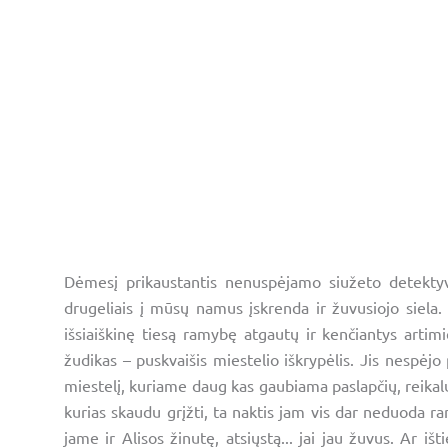
Dėmesį prikaustantis nenuspėjamo siužeto detektyv
drugeliais į mūsų namus įskrenda ir žuvusiojo siela. 
išsiaiškinę tiesą ramybę atgautų ir kenčiantys artimi
žudikas – puskvaišis miestelio iškrypėlis. Jis nespėj
miestelį, kuriame daug kas gaubiama paslapčių, reikalų 
kurias skaudu grįžti, ta naktis jam vis dar neduoda r
jame ir Alisos žinutę, atsiųstą... jai jau žuvus. Ar iš